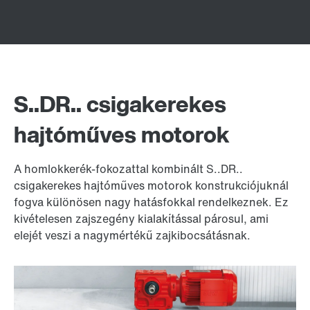
S..DR.. csigakerekes
hajtóműves motorok
A homlokkerék-fokozattal kombinált S..DR..
csigakerekes hajtóműves motorok konstrukciójuknál
fogva különösen nagy hatásfokkal rendelkeznek. Ez
kivételesen zajszegény kialakítással párosul, ami
elejét veszi a nagymértékű zajkibocsátásnak.