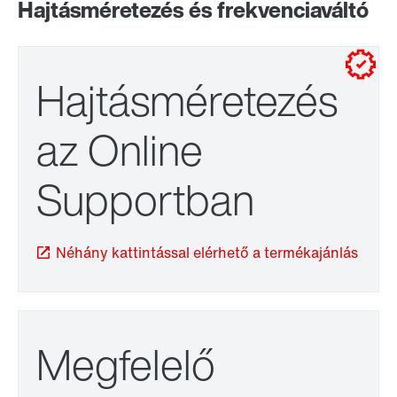
Hajtásméretezés és frekvenciaváltó
kapcsolószekrénybe telepítéshez
falra történő szereléshez
Hajtásméretezés
az Online
Supportban
TorqLOC® kapcsolóhüvely
Néhány kattintással elérhető a termékajánlás
Megfelelő