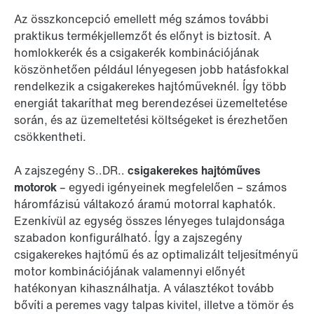
Az összkoncepció emellett még számos további
praktikus termékjellemzőt és előnyt is biztosít. A
homlokkerék és a csigakerék kombinációjának
köszönhetően például lényegesen jobb hatásfokkal
rendelkezik a csigakerekes hajtóműveknél. Így több
energiát takaríthat meg berendezései üzemeltetése
során, és az üzemeltetési költségeket is érezhetően
csökkentheti.
A zajszegény S..DR..
csigakerekes hajtóműves
motorok
– egyedi igényeinek megfelelően – számos
háromfázisú váltakozó áramú motorral kaphatók.
Ezenkívül az egység összes lényeges tulajdonsága
szabadon konfigurálható. Így a zajszegény
csigakerekes hajtómű és az optimalizált teljesítményű
motor kombinációjának valamennyi előnyét
hatékonyan kihasználhatja. A választékot tovább
bővíti a peremes vagy talpas kivitel, illetve a tömör és