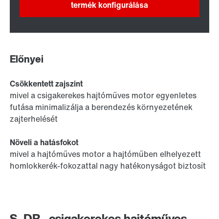
termék konfigurálása
Előnyei
Csökkentett zajszint
mivel a csigakerekes hajtóműves motor egyenletes
futása minimalizálja a berendezés környezetének
zajterhelését
Növeli a hatásfokot
mivel a hajtóműves motor a hajtóműben elhelyezett
homlokkerék-fokozattal nagy hatékonyságot biztosít
S..DR.. csigakerekes hajtóműves