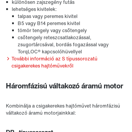
Hosszú távú garancia
különösen zajszegény futás
lehetséges kivitelek:
talpas vagy peremes kivitel
B5 vagy B14 peremes kivitel
tömör tengely vagy csőtengely
csőtengely reteszcsatlakozással,
zsugortárcsával, bordás fogazással vagy
TorqLOC® kapcsolóhüvellyel
További információ az S típussorozatú
csigakerekes hajtóművekről
Háromfázisú váltakozó áramú motor
Felület- és korrózióvédelem
Kombinálja a csigakerekes hajtóművet háromfázisú
váltakozó áramú motorjainkkal: