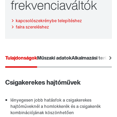
frekvenciaváltók
kapcsolószekrénybe telepítéshez
falra szereléshez
Adapter
Tulajdonságok
Műszaki adatok
Alkalmazási területe
Csigakerekes hajtóművek
lényegesen jobb hatásfok a csigakerekes
hajtóműveknél a homlokkerék és a csigakerék
kombinációjának köszönhetően