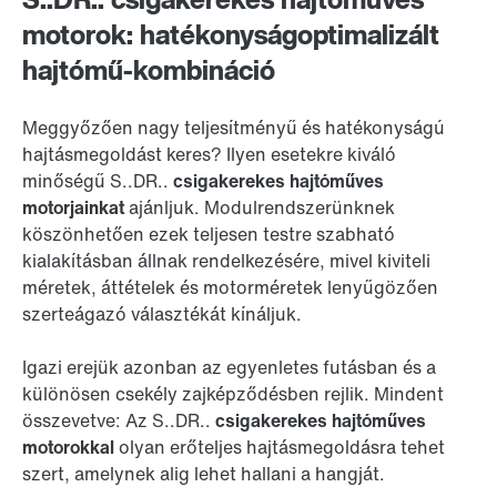
motorok: hatékonyságoptimalizált
hajtómű-kombináció
Meggyőzően nagy teljesítményű és hatékonyságú
hajtásmegoldást keres? Ilyen esetekre kiváló
minőségű S..DR..
csigakerekes hajtóműves
motorjainkat
ajánljuk. Modulrendszerünknek
köszönhetően ezek teljesen testre szabható
kialakításban állnak rendelkezésére, mivel kiviteli
méretek, áttételek és motorméretek lenyűgözően
szerteágazó választékát kínáljuk.
Igazi erejük azonban az egyenletes futásban és a
különösen csekély zajképződésben rejlik. Mindent
összevetve: Az S..DR..
csigakerekes hajtóműves
motorokkal
olyan erőteljes hajtásmegoldásra tehet
szert, amelynek alig lehet hallani a hangját.