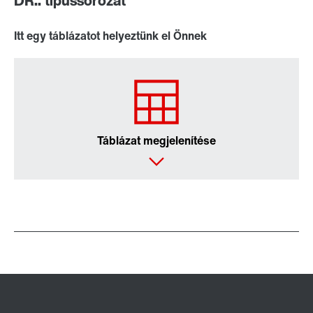
DR.. típussorozat
Itt egy táblázatot helyeztünk el Önnek
Táblázat megjelenítése
Kenőanyagok
Jeladó
/DUE diagnosztikaegység opciók