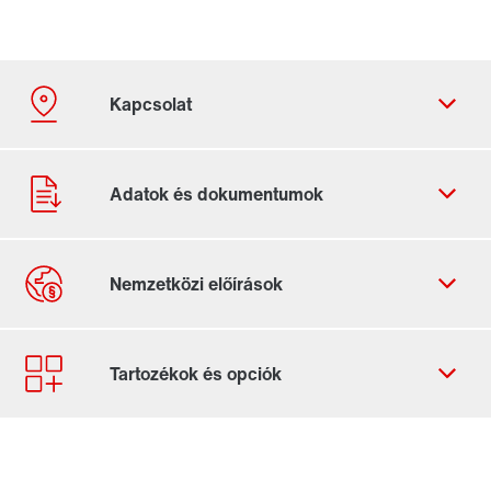
Kapcsolatfelvételi űrlap
Világszerte elérhető helyszínek