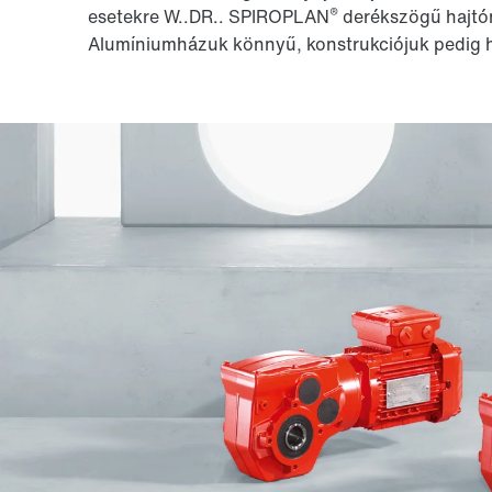
®
esetekre W..DR.. SPIROPLAN
derékszögű hajtóm
Alumíniumházuk könnyű, konstrukciójuk pedig he