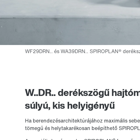
W..DR.. derékszögű hajtó
súlyú, kis helyigényű
Ha berendezésarchitektúrájához maximális sebes
tömegű és helytakarékosan beépíthető SPIROP
®