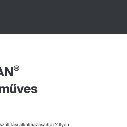
®
AN
óműves
zállítási alkalmazásaihoz? Ilyen