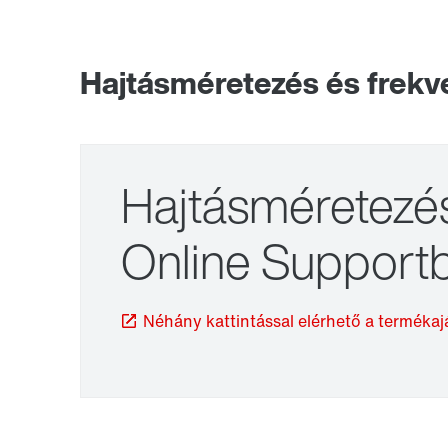
Hajtásméretezés és frekv
Hajtásméretezé
TorqLOC® kapcsolóhüvely
Online Support
Néhány kattintással elérhető a termékaj