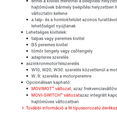
ennél a kiviteli méretnél a beépítési helyz
hajtóművek bármely beépítési helyzetben 
változtatni kellene
a talp- és a homlokfelület azonos furattáv
lehetőséget nyújtanak
Lehetséges kivitelek:
talpas vagy peremes kivitel
B5 peremes kivitel
tömör tengely vagy csőtengely
adapteres szerelés
aszinkronmotorfelszerelés
W10, W20, W30: szerelés közvetlenül a mo
W..9: szerelés a motorperemre
Opcionálisan kapható:
®
MOVIMOT
változat
, azaz frekvenciaváltó
®
MOVI-SWITCH
változat
azaz integrált kap
hajtóműves változatban
További információ a W típussorozatú deréks