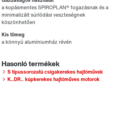
Gazdaságos használat
a kopásmentes SPIROPLAN® fogazásnak és a
minimalizált súrlódási veszteségnek
köszönhetően
Kis tömeg
a könnyű alumíniumház révén
S típussorozatú csigakerekes hajtóművek
K..DR.. kúpkerekes hajtóműves motorok