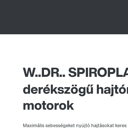
W..DR.. SPIROPL
derékszögű hajt
motorok
Maximális sebességeket nyújtó hajtásokat keres s