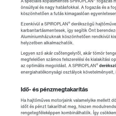
A speciális kopásmentes SPIROPLAN
fogazás m
önsúllyal és nagy hatásfokkal. A fogazás és a f
köszönhetően a futás kimagaslóan egyenletesen 
®
Ezenkívül a SPIROPLAN
derékszögű hajtóművek
karbantartásmentesek, így segítik Önt berende
Alumíniumházuknak köszönhetően rendkívül kis
helyzetben alkalmazhatók.
Legyen szó akár csőtengelyről, akár tömör tenge
megfelelően számos felszerelési és kialakítási o
®
az optimális megoldást. A SPIROPLAN
deréksz
energiahatékonysági osztályok követelményeit, í
Idő- és pénzmegtakarítás
Ha hajtóműves motorjaink valamelyike mellett dö
időt és pénzt takaríthat meg, hiszen modulren
rengetegféleképpen kombinálhatók. Így csökkent