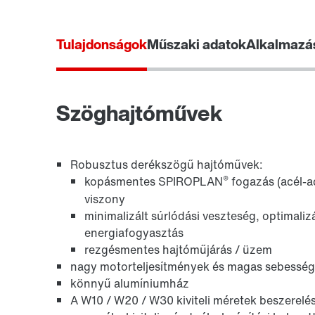
Tulajdonságok
Műszaki adatok
Alkalmazás
Felület- és korrózióvédelem
Szöghajtóművek
Robusztus derékszögű hajtóművek:
®
kopásmentes SPIROPLAN
fogazás (acél-a
viszony
minimalizált súrlódási veszteség, optimali
energiafogyasztás
/DUE diagnosztikaegység opciók
rezgésmentes hajtóműjárás / üzem
nagy motorteljesítmények és magas sebesség
könnyű alumíniumház
A W10 / W20 / W30 kiviteli méretek beszerelé