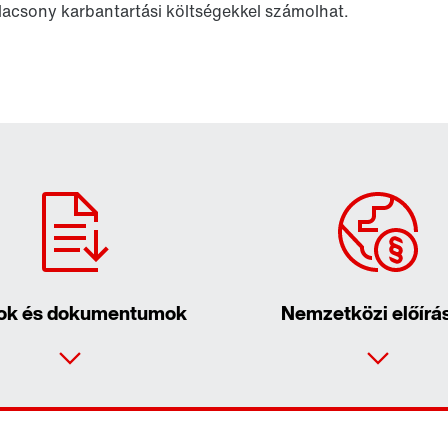
alacsony karbantartási költségekkel számolhat.
ok és dokumentumok
Nemzetközi előírá