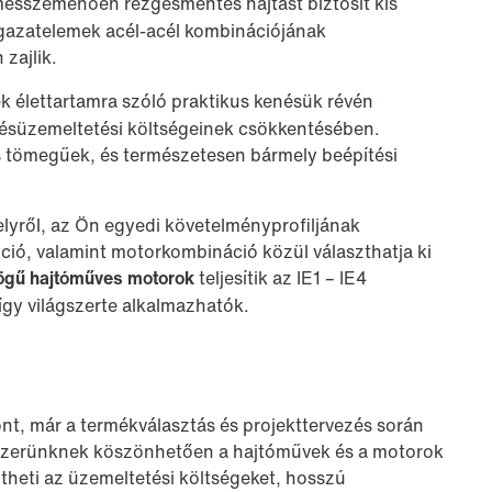
esszemenően rezgésmentes hajtást biztosít kis
ogazatelemek acél-acél kombinációjának
zajlik.
 élettartamra szóló praktikus kenésük révén
zésüzemeltetési költségeinek csökkentésében.
 tömegűek, és természetesen bármely beépítési
lyről, az Ön egyedi követelményprofiljának
pció, valamint motorkombináció közül választhatja ki
ögű hajtóműves motorok
teljesítik az IE1 – IE4
gy világszerte alkalmazhatók.
nt, már a termékválasztás és projekttervezés során
dszerünknek köszönhetően a hajtóművek és a motorok
heti az üzemeltetési költségeket, hosszú