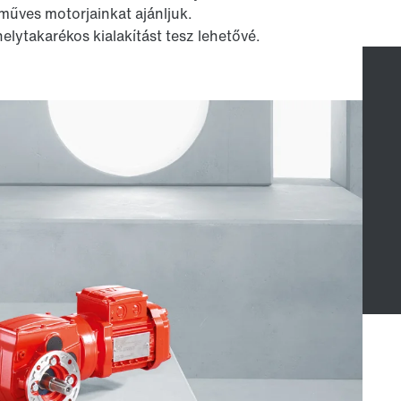
űves motorjainkat ajánljuk.
lytakarékos kialakítást tesz lehetővé.