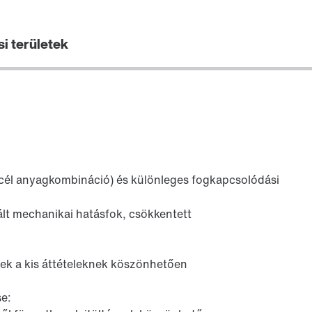
i területek
Kenőanyagok
cél anyagkombináció) és különleges fogkapcsolódási
zált mechanikai hatásfok, csökkentett
Wellendichtringe
ek a kis áttételeknek köszönhetően
se: