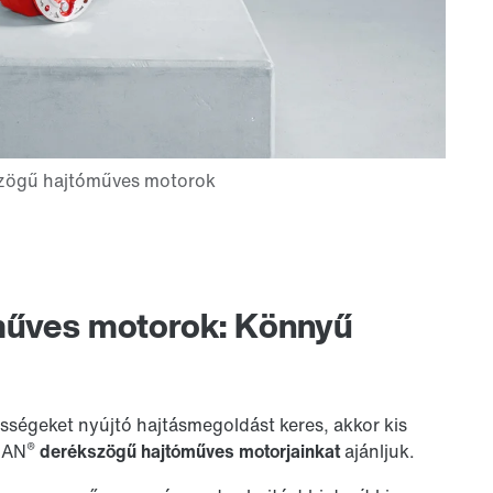
műves motorok: Könnyű
ségeket nyújtó hajtásmegoldást keres, akkor kis
®
LAN
derékszögű hajtóműves motorjainkat
ajánljuk.