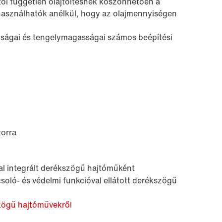
ettől független olajtöltésnek köszönhetően a
használhatók anélkül, hogy az olajmennyiségen
olságai és tengelymagasságai számos beépítési
torra
val integrált derékszögű hajtóműként
csoló- és védelmi funkcióval ellátott derékszögű
zögű hajtóművekről