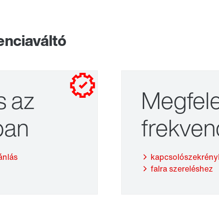
enciaváltó
s az
Megfele
Adapter
ban
frekven
ánlás
kapcsolószekrényb
falra szereléshez