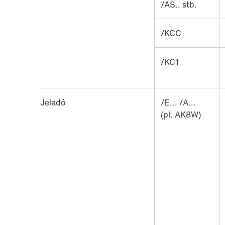
/AS.. stb.
/KCC
/KC1
Jeladó
/E... /A...
(pl. AK8W)