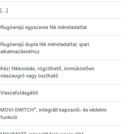
[...]
Rugóerejű egyszeres fék méretadattal
Rugóerejű dupla fék méretadattal, ipari
alkalmazásokhoz
Kézi fékkioldás, rögzíthető, önműködően
visszaugró vagy osztható
Visszafutásgátló
®
MOVI-SWITCH
, integrált kapcsoló- és védelmi
funkció
®