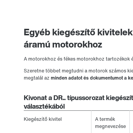
Egyéb kiegészítő kivitele
áramú motorokhoz
A motorokhoz és fékes motorokhoz tartozékok és
Szeretne többet megtudni a motorok számos kieg
megtalál az
minden adatot és dokumentumot a ker
Kivonat a DR.. típussorozat kiegészí
választékából
Kiegészítő kivitel
A termék
megnevezése