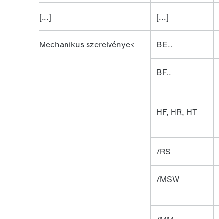
[...]
[...]
Mechanikus szerelvények
BE..
BF..
HF, HR, HT
/RS
/MSW