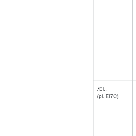
/EI..
(pl. EI7C)