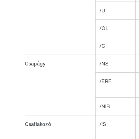
/U
/OL
/C
Csapágy
/NS
/ERF
/NIB
Csatlakozó
/IS