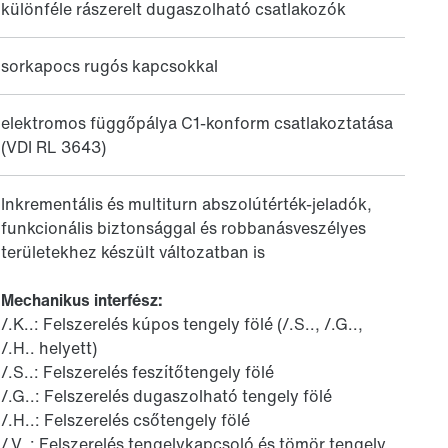
különféle rászerelt dugaszolható csatlakozók
sorkapocs rugós kapcsokkal
elektromos függőpálya C1-konform csatlakoztatása
(VDI RL 3643)
Inkrementális és multiturn abszolútérték-jeladók,
funkcionális biztonsággal és robbanásveszélyes
területekhez készült változatban is
Mechanikus interfész:
/.K..: Felszerelés kúpos tengely fölé (/.S.., /.G..,
/.H.. helyett)
/.S..: Felszerelés feszítőtengely fölé
/.G..: Felszerelés dugaszolható tengely fölé
/.H..: Felszerelés csőtengely fölé
/.V..: Felszerelés tengelykapcsoló és tömör tengely