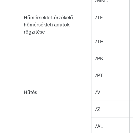
/MM..
Hőmérséklet-érzékelő,
/TF
hőmérsékleti adatok
rögzítése
/TH
/PK
/PT
Hűtés
/V
/Z
/AL