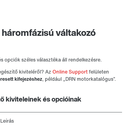
k háromfázisú váltakozó
 opciók széles választéka áll rendelkezésre.
észítő kiviteléről? Az
Online Support
felületen
esett kifejezéshez
, például „DRN motorkatalógus”.
tő kiviteleinek és opcióinak
Leírás