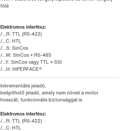
fölé
Elektromos interfész:
/…R: TTL (RS-422)
/…C: HTL
/…S: SinCos
/…W: SinCos + RS-485
/…Y: SinCos vagy TTL + SSI
/…H: HIPERFACE®
Inkrementális jeladó,
beépíthető jeladó, amely nem növeli a motor
hosszát, funkcionális biztonsággal is
Elektromos interfész:
/…R: TTL (RS-422)
/…C: HTL