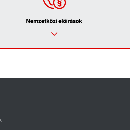
Nemzetközi előírások
Kapcsolatfelvételi űrlap
Világszerte elérhető helyszínek