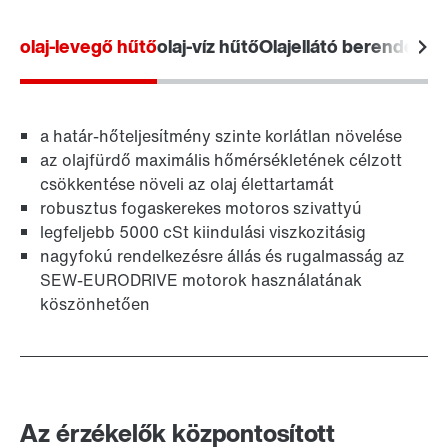
olaj-levegő hűtő
olaj-víz hűtő
Olajellátó berendezés
a határ-hőteljesítmény szinte korlátlan növelése
az olajfürdő maximális hőmérsékletének célzott
csökkentése növeli az olaj élettartamát
robusztus fogaskerekes motoros szivattyú
legfeljebb 5000 cSt kiindulási viszkozitásig
nagyfokú rendelkezésre állás és rugalmasság az
SEW-EURODRIVE motorok használatának
köszönhetően
Az érzékelők központosított