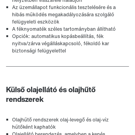
helyzetben visszafelé haladjon
Az üzemállapot funkcionális tesztelésére és a
hibás működés megakadályozására szolgáló
felügyeleti eszközök
A féknyomaték széles tartományban állítható
Opciók: automatikus kopásbeállítás, fék
nyitva/zárva végálláskapcsoló, fékoldó kar
biztonsági felügyelettel
Külső olajellátó és olajhűtő
rendszerek
Olajhűtő rendszerek olaj-levegő és olaj-víz
hűtőként kaphatók
Olajellátó berendezés, amelyben a kenés