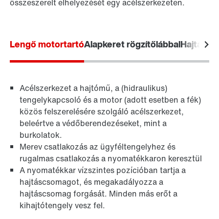
összeszerelt elhelyezését egy acélszerkezeten.
Lengő motortartó
Alapkeret rögzítőlábbal
Hajtáske
Acélszerkezet a hajtómű, a (hidraulikus)
tengelykapcsoló és a motor (adott esetben a fék)
közös felszerelésére szolgáló acélszerkezet,
beleértve a védőberendezéseket, mint a
burkolatok.
Merev csatlakozás az ügyféltengelyhez és
rugalmas csatlakozás a nyomatékkaron keresztül
A nyomatékkar vízszintes pozícióban tartja a
hajtáscsomagot, és megakadályozza a
hajtáscsomag forgását. Minden más erőt a
kihajtótengely vesz fel.