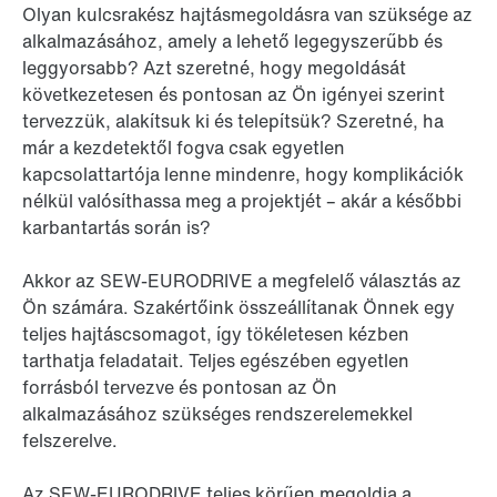
Olyan kulcsrakész hajtásmegoldásra van szüksége az
alkalmazásához, amely a lehető legegyszerűbb és
leggyorsabb? Azt szeretné, hogy megoldását
következetesen és pontosan az Ön igényei szerint
tervezzük, alakítsuk ki és telepítsük? Szeretné, ha
már a kezdetektől fogva csak egyetlen
kapcsolattartója lenne mindenre, hogy komplikációk
nélkül valósíthassa meg a projektjét – akár a későbbi
karbantartás során is?
Akkor az SEW-EURODRIVE a megfelelő választás az
Ön számára. Szakértőink összeállítanak Önnek egy
teljes hajtáscsomagot, így tökéletesen kézben
tarthatja feladatait. Teljes egészében egyetlen
forrásból tervezve és pontosan az Ön
alkalmazásához szükséges rendszerelemekkel
felszerelve.
Az SEW-EURODRIVE teljes körűen megoldja a