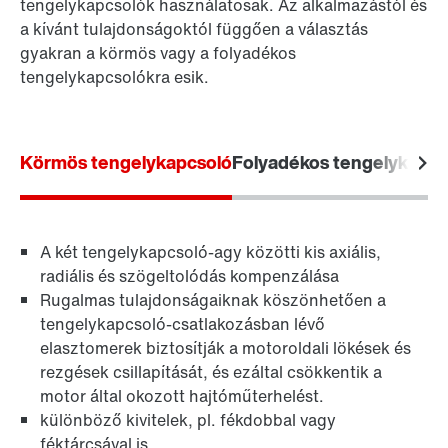
tengelykapcsolók használatosak. Az alkalmazástól és
a kívánt tulajdonságoktól függően a választás
gyakran a körmös vagy a folyadékos
tengelykapcsolókra esik.
Körmös tengelykapcsoló
Folyadékos tengelykapcso
A két tengelykapcsoló-agy közötti kis axiális,
radiális és szögeltolódás kompenzálása
Rugalmas tulajdonságaiknak köszönhetően a
tengelykapcsoló-csatlakozásban lévő
elasztomerek biztosítják a motoroldali lökések és
rezgések csillapítását, és ezáltal csökkentik a
motor által okozott hajtóműterhelést.
különböző kivitelek, pl. fékdobbal vagy
féktárcsával is