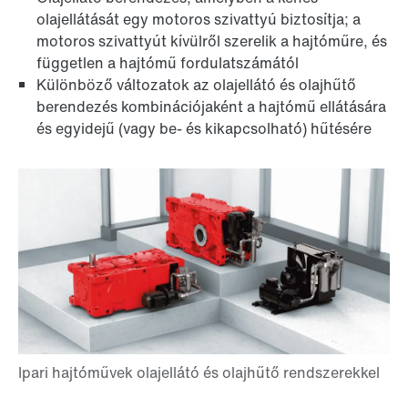
olajellátását egy motoros szivattyú biztosítja; a
motoros szivattyút kívülről szerelik a hajtóműre, és
független a hajtómű fordulatszámától
Különböző változatok az olajellátó és olajhűtő
berendezés kombinációjaként a hajtómű ellátására
és egyidejű (vagy be- és kikapcsolható) hűtésére