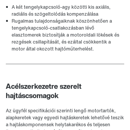
A két tengelykapcsoló-agy közötti kis axiális,
radiális és szögeltolódás kompenzálása
Rugalmas tulajdonságaiknak köszönhetően a
tengelykapcsoló-csatlakozásban lévő
elasztomerek biztosítják a motoroldali lökések és
rezgések csillapítását, és ezáltal csökkentik a
motor által okozott hajtóműterhelést.
Acélszerkezetre szerelt
hajtáscsomagok
Az ügyfél specifikációi szerinti lengő motortartók,
alapkeretek vagy egyedi hajtáskeretek lehetővé teszik
a hajtáskomponensek helytakarékos és teljesen