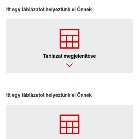
Helyettesítő termék kiválasztása
Itt egy táblázatot helyeztünk el Önnek
Vagy előbb kapjon áttekintést
Online Support
Táblázat megjelenítése
Itt egy táblázatot helyeztünk el Önnek