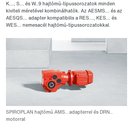
K..., S... és W..9 hajtómű-típussorozatok minden
kiviteli méretével kombinálhatók. Az AESMS... és az
AESQS... adapter kompatibilis a RES..., KES... és
WES... nemesacél hajtómű-típussorozatokkal.