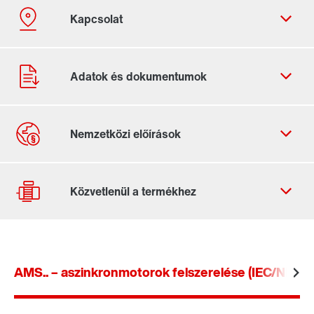
Kapcsolatfelvételi űrlap
Világszerte elérhető helyszínek
AMS.. – aszinkronmotorok felszerelése (IEC/NEMA
Hajtásméretezés
Termékkonfigurátor