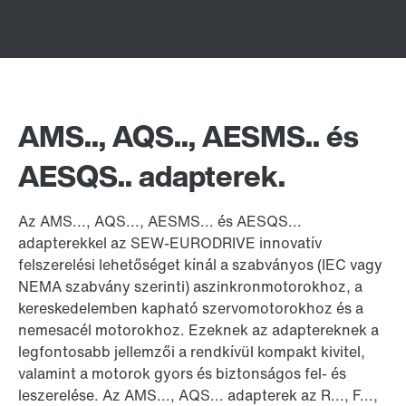
AMS.., AQS.., AESMS.. és
AESQS.. adapterek.
Az AMS..., AQS..., AESMS... és AESQS...
adapterekkel az SEW-EURODRIVE innovatív
felszerelési lehetőséget kínál a szabványos (IEC vagy
NEMA szabvány szerinti) aszinkronmotorokhoz, a
kereskedelemben kapható szervomotorokhoz és a
nemesacél motorokhoz. Ezeknek az adaptereknek a
legfontosabb jellemzői a rendkívül kompakt kivitel,
valamint a motorok gyors és biztonságos fel- és
leszerelése. Az AMS..., AQS... adapterek az R..., F...,