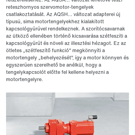
reteszhornyos szervomotor-tengelyek
csatlakoztatását. Az AQSH... változat adapterei új
típusú, sima motortengelyekhez kialakított
kapcsológyűrűvel rendelkeznek. A szorítócsavarnak
az ütköző ellenében történő kicsavarása szétfeszíti a
kapcsológyűrűt és növeli az illesztési hézagot. Ez az
ötletes „szétfeszítő funkció" megkönnyíti a
motortengely „behelyezését", így a motor könnyen és
egyszerűen szerelhető be anélkül, hogy a
tengelykapcsolót előtte fel kellene helyezni a
motortengelyre.