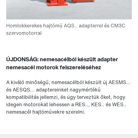
ÚJDONSÁG: nemesacélból készült adapter
nemesacél motorok felszereléséhez
A kiváló minőségű, nemesacélból készült új AESMS...
és AESQS... adaptereinket nagymértékű
kompatibilitás jellemzi, és úgy terveztük őket, hogy
idegen motorokat lehessen a RES.., KES.. és WES..
nemesacél hajtóművekre szerelni.