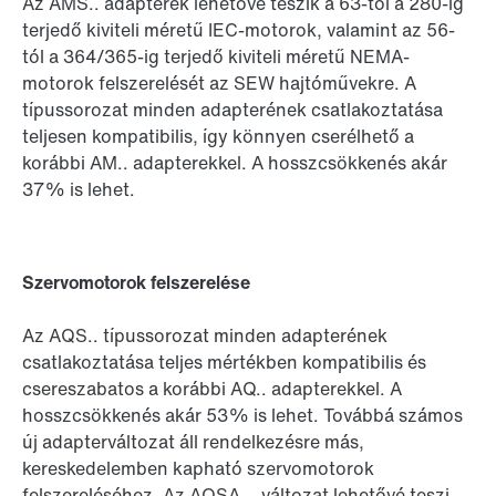
Az AMS.. adapterek lehetővé teszik a 63-tól a 280-ig
terjedő kiviteli méretű IEC-motorok, valamint az 56-
tól a 364/365-ig terjedő kiviteli méretű NEMA-
motorok felszerelését az SEW hajtóművekre. A
típussorozat minden adapterének csatlakoztatása
teljesen kompatibilis, így könnyen cserélhető a
korábbi AM.. adapterekkel. A hosszcsökkenés akár
37% is lehet.
Szervomotorok felszerelése
Az AQS.. típussorozat minden adapterének
csatlakoztatása teljes mértékben kompatibilis és
csereszabatos a korábbi AQ.. adapterekkel. A
hosszcsökkenés akár 53% is lehet. Továbbá számos
új adapterváltozat áll rendelkezésre más,
kereskedelemben kapható szervomotorok
felszereléséhez. Az AQSA... változat lehetővé teszi