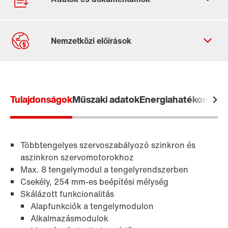
Kapcsolatfelvételi űrlap
Világszerte elérhető helyszínek
Tulajdonságok
Műszaki adatok
Energiahatékonysá
Ipari kommunikáció
Többtengelyes szervoszabályozó szinkron és
Vezérléstechnika
aszinkron szervomotorokhoz
Max. 8 tengelymodul a tengelyrendszerben
Csekély, 254 mm-es beépítési mélység
Skálázott funkcionalitás
Alapfunkciók a tengelymodulon
Alkalmazásmodulok