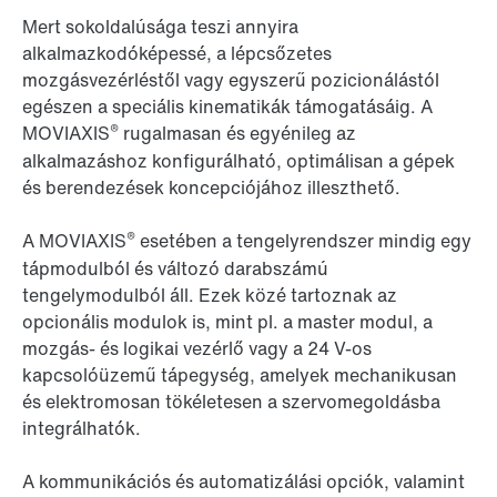
Mert sokoldalúsága teszi annyira
alkalmazkodóképessé, a lépcsőzetes
mozgásvezérléstől vagy egyszerű pozicionálástól
egészen a speciális kinematikák támogatásáig. A
®
MOVIAXIS
rugalmasan és egyénileg az
alkalmazáshoz konfigurálható, optimálisan a gépek
és berendezések koncepciójához illeszthető.
®
A MOVIAXIS
esetében a tengelyrendszer mindig egy
tápmodulból és változó darabszámú
tengelymodulból áll. Ezek közé tartoznak az
opcionális modulok is, mint pl. a master modul, a
mozgás- és logikai vezérlő vagy a 24 V-os
kapcsolóüzemű tápegység, amelyek mechanikusan
és elektromosan tökéletesen a szervomegoldásba
integrálhatók.
A kommunikációs és automatizálási opciók, valamint