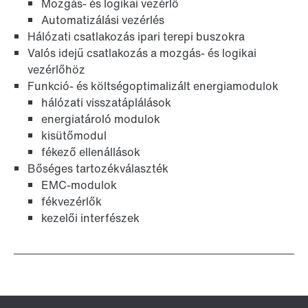
Mozgás- és logikai vezérlő
Automatizálási vezérlés
Hálózati csatlakozás ipari terepi buszokra
Valós idejű csatlakozás a mozgás- és logikai
vezérlőhöz
Funkció- és költségoptimalizált energiamodulok
hálózati visszatáplálások
energiatároló modulok
kisütőmodul
fékező ellenállások
Bőséges tartozékválaszték
EMC-modulok
fékvezérlők
kezelői interfészek