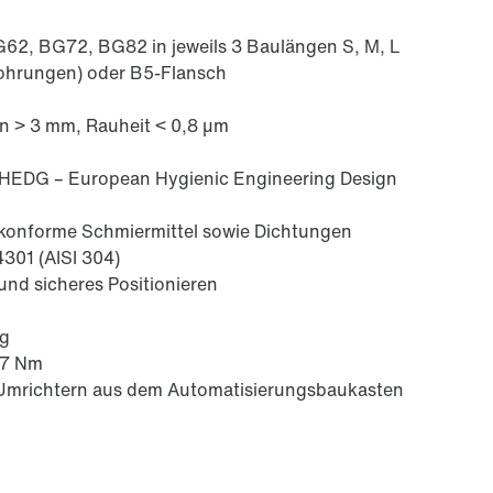
PSH..CM2H..
(PDF, 225
KB
)
2, BG72, BG82 in jeweils 3 Baulängen S, M, L
ohrungen) oder B5-Flansch
en > 3 mm, Rauheit < 0,8 µm
 EHEDG – European Hygienic Engineering Design
 konforme Schmiermittel sowie Dichtungen
301 (AISI 304)
nd sicheres Positionieren
ng
,7 Nm
-Umrichtern aus dem Automatisierungsbaukasten