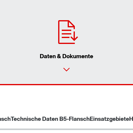
Daten & Dokumente
nsch
Technische Daten B5-Flansch
Einsatzgebiete
H