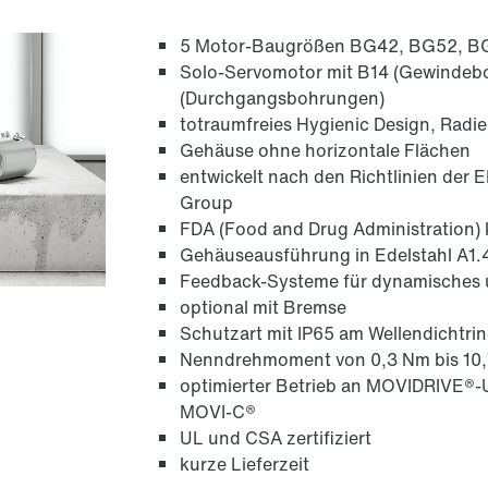
5 Motor-Baugrößen BG42, BG52, BG6
Solo-Servomotor mit B14 (Gewindeb
(Durchgangsbohrungen)
totraumfreies Hygienic Design, Radi
Gehäuse ohne horizontale Flächen
entwickelt nach den Richtlinien der
Group
FDA (Food and Drug Administration)
Gehäuseausführung in Edelstahl A1.4
Feedback-Systeme für dynamisches u
optional mit Bremse
Schutzart mit IP65 am Wellendichtri
Nenndrehmoment von 0,3 Nm bis 10
optimierter Betrieb an MOVIDRIVE®
MOVI-C®
UL und CSA zertifiziert
kurze Lieferzeit