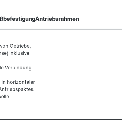
ßbefestigung
Antriebsrahmen
von Getriebe,
se) inklusive
ble Verbindung
in horizontaler
 Antriebspaktes.
elle