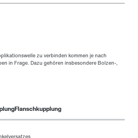
g
pplikationswelle zu verbinden kommen je nach
n in Frage. Dazu gehören insbesondere Bolzen-,
plung
Flanschkupplung
inkelversatzes