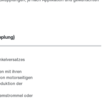
pplung)
inkelversatzes
n mit ihren
von motorseitigen
eduktion der
remstrommel oder