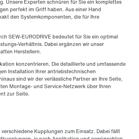
. Unsere Experten schnüren für Sie ein komplettes
gen perfekt im Griff haben. Aus einer Hand
xakt den System­komponenten, die für Ihre
urch SEW-EURODRIVE bedeutet für Sie ein optimal
tungs-Verhältnis. Dabei ergänzen wir unser
ften Herstellern.
ikation konzentrieren. Die detaillierte und umfassende
en Installation Ihrer antriebstechnischen
aus sind wir der verlässliche Partner an Ihre Seite,
hten Montage- und Service-Netzwerk über Ihren
t zur Seite.
g
erschiedene Kupplungen zum Einsatz. Dabei fällt
idkupplungen, je nach Applikation und gewünschten