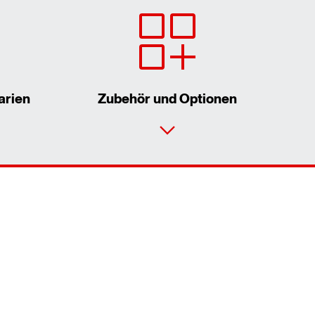
arien
Zubehör und Optionen
Kontaktformular
Standorte/Kontakt weltweit
Richtlinien und Normen weltweit