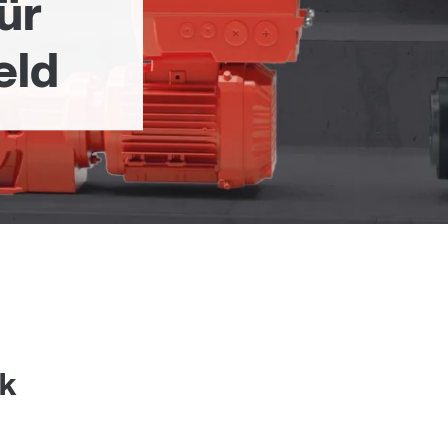
ür
eld
ik