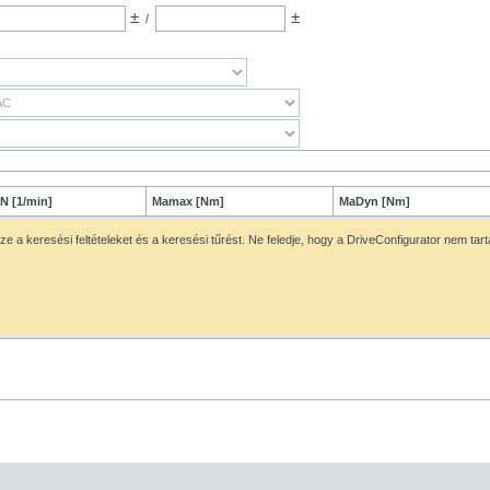
±
±
/
N [1/min]
Mamax [Nm]
MaDyn [Nm]
ze a keresési feltételeket és a keresési tűrést. Ne feledje, hogy a DriveConfigurator nem ta