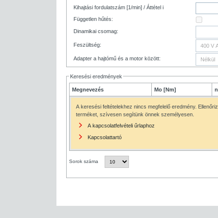
Kihajtási fordulatszám [1/min] / Áttétel i
Független hűtés:
Dinamikai csomag:
Feszültség:
Adapter a hajtómű és a motor között:
Keresési eredmények
Megnevezés
Mo [Nm]
n
A keresési feltételekhez nincs megfelelő eredmény. Ellenőriz
terméket, szívesen segítünk önnek személyesen.
A kapcsolatfelvételi űrlaphoz
Kapcsolattartó
Sorok száma