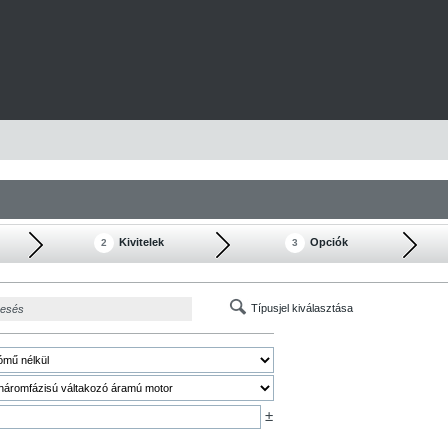
Kivitelek
Opciók
2
3
Típusjel kiválasztása
resés
±