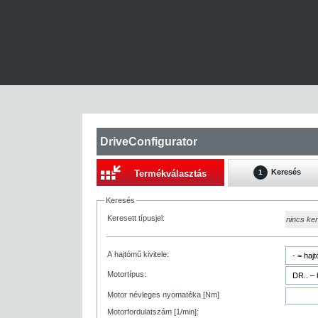
DriveConfigurator
Keresés
Termékválasztás
1
Keresés
Keresett típusjel:
nincs ke
A hajtómű kivitele:
Motortípus:
Motor névleges nyomatéka [Nm]
Motorfordulatszám [1/min]: