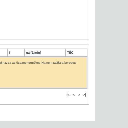
i
na [1/min]
TÉC
rtalmazza az összes terméket. Ha nem találja a keresett
|<
<
>
>|