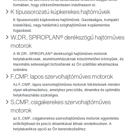
K típussorozatú kúpkerekes hajtóművek
W..DR.. SPIROPLAN® derékszögű hajtóműves
motorok
F..CMP.. lapos szervohajtóműves motorok
S..CMP.. csigakerekes szervohajtóműves
motorok