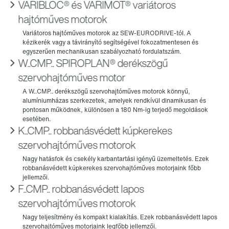
VARIBLOC® és VARIMOT® variátoros
hajtóműves motorok
W..CMP.. SPIROPLAN® derékszögű
szervohajtóműves motor
K..CMP.. robbanásvédett kúpkerekes
szervohajtóműves motorok
F..CMP.. robbanásvédett lapos
szervohajtóműves motorok