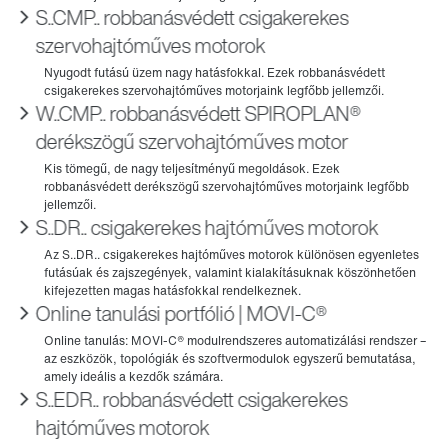
S..CMP.. robbanásvédett csigakerekes
szervohajtóműves motorok
W..CMP.. robbanásvédett SPIROPLAN®
derékszögű szervohajtóműves motor
S..DR.. csigakerekes hajtóműves motorok
Online tanulási portfólió | MOVI‑C®
S..EDR.. robbanásvédett csigakerekes
hajtóműves motorok