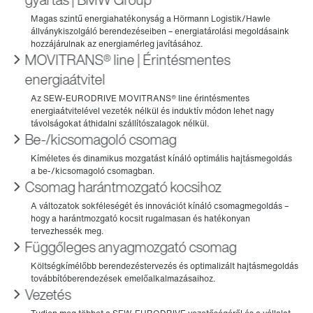
MOVITRANS® line | Érintésmentes
energiaátvitel
Be-/kicsomagoló csomag
Csomag harántmozgató kocsihoz
Függőleges anyagmozgató csomag
Vezetés